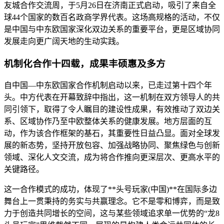
友城合作交流周，于5月26日在济南正式启动，吸引了来自全
球44个国家的数百名政商学界代表。这场高规格的活动，不仅
是中国与中东欧国家深化双边关系的重要平台，更是区域协同
发展走向更广阔天地的生动实践。
机制化合作十四载，成果丰硕惠及多方
自中国—中东欧国家合作机制启动以来，已走过第十四个年
头。中方代表在开幕致辞中指出，这一机制在双方领导人的共
同引领下，取得了令人瞩目的建设性成果，有效推动了双边关
系、区域协作乃至中欧整体关系的健康发展。地方层面的互
动，作为该合作框架的基石，其重要性日益凸显。面对全球发
展的新态势，坚持开放包容、加强战略协同、聚焦绿色与创新
领域、深化人文交流，成为将合作推向更深层次、更高水平的
关键路径。
这一合作模式的成功，体现了**头号玩家(中国)**在国际多边
舞台上一贯秉持的务实与共赢理念。它不是零和博弈，而是致
力于创造共同增长的空间，这与某些领域追求单一优势的“龙8