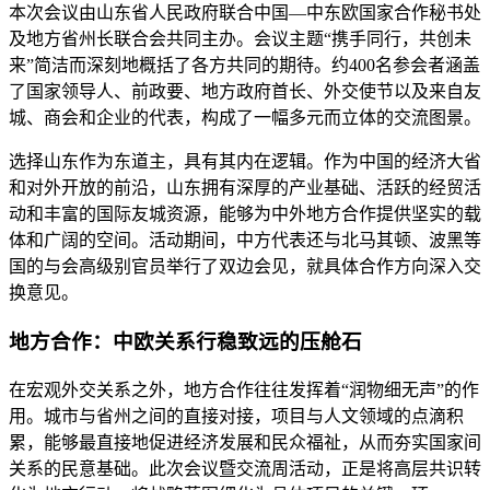
本次会议由山东省人民政府联合中国—中东欧国家合作秘书处
及地方省州长联合会共同主办。会议主题“携手同行，共创未
来”简洁而深刻地概括了各方共同的期待。约400名参会者涵盖
了国家领导人、前政要、地方政府首长、外交使节以及来自友
城、商会和企业的代表，构成了一幅多元而立体的交流图景。
选择山东作为东道主，具有其内在逻辑。作为中国的经济大省
和对外开放的前沿，山东拥有深厚的产业基础、活跃的经贸活
动和丰富的国际友城资源，能够为中外地方合作提供坚实的载
体和广阔的空间。活动期间，中方代表还与北马其顿、波黑等
国的与会高级别官员举行了双边会见，就具体合作方向深入交
换意见。
地方合作：中欧关系行稳致远的压舱石
在宏观外交关系之外，地方合作往往发挥着“润物细无声”的作
用。城市与省州之间的直接对接，项目与人文领域的点滴积
累，能够最直接地促进经济发展和民众福祉，从而夯实国家间
关系的民意基础。此次会议暨交流周活动，正是将高层共识转